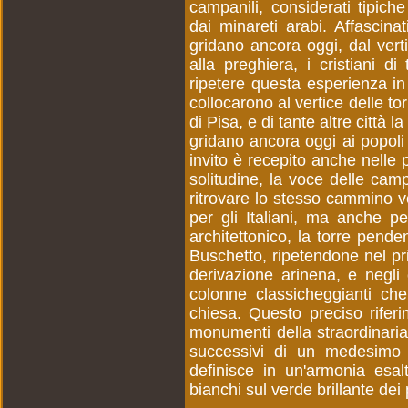
campanili, considerati tipiche
dai minareti arabi. Affascin
gridano ancora oggi, dal verti
alla preghiera, i cristiani d
ripetere questa esperienza in 
collocarono al vertice delle to
di Pisa, e di tante altre città
gridano ancora oggi ai popoli d
invito è recepito anche nelle p
solitudine, la voce delle cam
ritrovare lo stesso cammino v
per gli Italiani, ma anche per
architettonico, la torre pend
Buschetto, ripetendone nel pri
derivazione arinena, e negli o
colonne classicheggianti che 
chiesa. Questo preciso riferi
monumenti della straordinaria
successivi di un medesimo a
definisce in un'armonia esa
bianchi sul verde brillante dei 