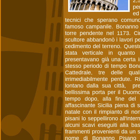
2,
pe
ed
tecnici che sperano comunqu
famoso campanile. Bonanno P
torre pendente nel 1173. Ci
scultore abbandonò i lavori pe
cedimento del terreno. Quest
stata verticale in quanto
presentavano già una certa in
stesso periodo di tempo Bona
Cattedrale, tre delle qu
irrimediabilmente perdute. 
lontano dalla sua città, pr
bellissima porta per il Duo
tempo dopo, alla fine del 
affascinante Sicilia piena di s
natale con il rimpianto di no
pisani lo seppellirono all'inte
alcuni scavi eseguiti alla ba
frammenti provenienti da un s
nome di Bonanno Pisano ed