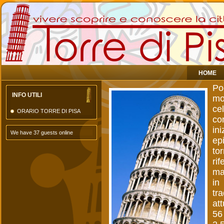
HOME
Po
INFO UTILI
mo
ce
ORARIO TORRE DI PISA
co
ini
We have 37 guests online
ep
to
rif
ma
in
tr
att
56