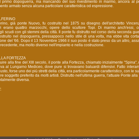
nel primo dopoguerra, ma mancando del suo rivestimento in marmo, ancora al p
ento armato senza alcuna particolare caratteristica od espressione.
OLFERINO
erino, già ponte Nuovo, fu costruito nel 1875 su disegno dell'architetto Vincen
 vi erano quattro marzocchi, opere dello scultore Topi. Di marmo anch'essi,
li scudi con gli stemmi della città. Il ponte fu distrutto nel corso della seconda gu
ostruito nel dopoguerra, pressappoco nello stile di una volta, ma ebbe vita cort
one del '66. Dopo il 13 Novembre 1966 il suo posto è stato preso da un altro, ass
ecedente, ma molto diverso nell'impianto e nella costruzione.
ELLA FORTEZZA
ruire alla fine del XIII secolo, il ponte alla Fortezza, chiamato inizialmente "Spina"
a al Lungarno Mediceo, dove pure si trovavano baluardi difensivi. Fatto interam
to, forse uno dei più stretti della città, era particolarmente caratteristico, con le su
e soggetto preferito da molti artisti. Distrutto nell'ultima guerra, l'attuale Ponte alla
otalmente diversa.
>