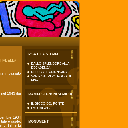
La Torre di Pisa
il nuovo portale della città
di Pisa
PISA E LA STORIA
TTADELLA
DALLO SPLENDORE ALLA
DECADENZA
REPUBBLICA MARINARA
era in passato
SAN RANIERI PATRONO DI
PISA
 nel 1943 dai
MANIFESTAZIONI SORICHE
.
IL GIOCO DEL PONTE
LA LUMINARA
Dicembre 1934
 tale e quale,
MONUMENTI
ti. Infine fu