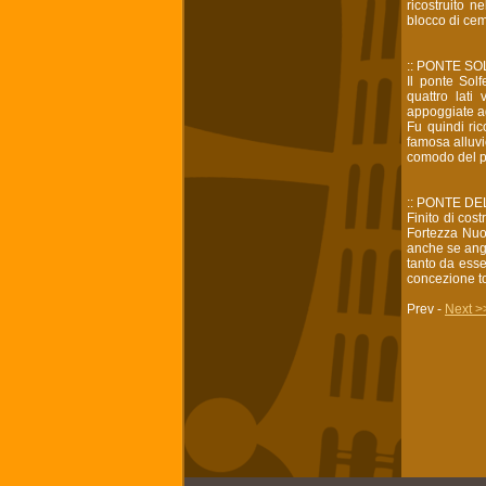
ricostruito 
blocco di cem
:: PONTE S
Il ponte Solf
quattro lati
appoggiate ag
Fu quindi ric
famosa alluvi
comodo del pr
:: PONTE D
Finito di cost
Fortezza Nuov
anche se angus
tanto da esser
concezione t
Prev -
Next >