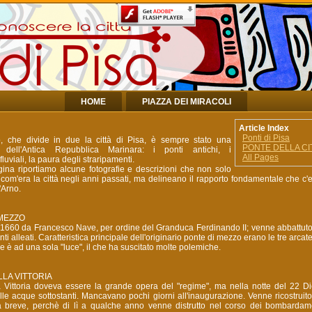
HOME
PIAZZA DEI MIRACOLI
Article Index
Ponti di Pisa
o, che divide in due la città di Pisa, è sempre stato una
PONTE DELLA CI
ica dell'Antica Repubblica Marinara: i ponti antichi, i
All Pages
luviali, la paura degli straripamenti.
gina riportiamo alcune fotografie e descrizioni che non solo
com'era la città negli anni passati, ma delineano il rapporto fondamentale che c'
l'Arno.
 MEZZO
l 1660 da Francesco Nave, per ordine del Granduca Ferdinando II; venne abbattuto
 alleati. Caratteristica principale dell'originario ponte di mezzo erano le tre arcate
le è ad una sola "luce", il che ha suscitato molte polemiche.
LLA VITTORIA
la Vittoria doveva essere la grande opera del "regime", ma nella notte del 22 
le acque sottostanti. Mancavano pochi giorni all'inaugurazione. Venne ricostruito
 breve, perchè di lì a qualche anno venne distrutto nel corso dei bombardamen