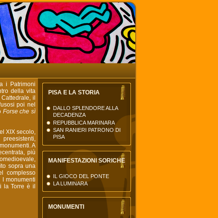
La Torre di Pisa
il nuovo portale della città
di Pisa
a i Patrimoni
ro della vita
PISA E LA STORIA
Cattedrale, il
fusosi poi nel
DALLO SPLENDORE ALLA
zo
Forse che sì
DECADENZA
REPUBBLICA MARINARA
SAN RANIERI PATRONO DI
el XIX secolo,
PISA
preesistenti,
i monumenti. A
ecentrata, più
ltomedioevale,
MANIFESTAZIONI SORICHE
uito sopra una
del complesso
IL GIOCO DEL PONTE
a. I monumenti
LA LUMINARA
la Torre è il
MONUMENTI