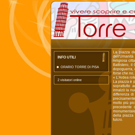
La piazza de
dell'Umanità
INFO UTILI
religiosa citt
Battistero, i
ORARIO TORRE DI PISA
dopoguerra, 
forse che no
,
« L’Ardea rote
2 visitatori online
La piazza è p
soprattutto 
innalzò la nu
differenza di
precisamente 
molto più pic
precedente c
monumentale, 
della piazza
fulcro.