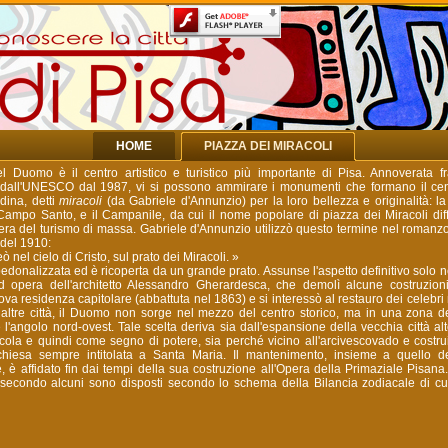
HOME
PIAZZA DEI MIRACOLI
l Duomo è il centro artistico e turistico più importante di Pisa. Annoverata fr
 dall'UNESCO dal 1987, vi si possono ammirare i monumenti che formano il cent
adina, detti
miracoli
(da Gabriele d'Annunzio) per la loro bellezza e originalità: la 
l Campo Santo, e il Campanile, da cui il nome popolare di piazza dei Miracoli dif
era del turismo di massa. Gabriele d'Annunzio utilizzò questo termine nel roman
 del 1910:
ò nel cielo di Cristo, sul prato dei Miracoli. »
edonalizzata ed è ricoperta da un grande prato. Assunse l'aspetto definitivo solo n
ad opera dell'architetto Alessandro Gherardesca, che demolì alcune costruzioni 
ova residenza capitolare (abbattuta nel 1863) e si interessò al restauro dei celebr
 altre città, il Duomo non sorge nel mezzo del centro storico, ma in una zona d
l'angolo nord-ovest. Tale scelta deriva sia dall'espansione della vecchia città a
cola e quindi come segno di potere, sia perché vicino all'arcivescovado e costr
hiesa sempre intitolata a Santa Maria. Il mantenimento, insieme a quello 
è affidato fin dai tempi della sua costruzione all'Opera della Primaziale Pisan
 secondo alcuni sono disposti secondo lo schema della Bilancia zodiacale di cui 