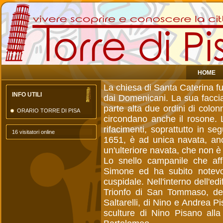
HOME
La chiesa di Santa Caterina fu
INFO UTILI
dai Domenicani. La sua faccia
parte alta due ordini di colo
ORARIO TORRE DI PISA
circondano anche il rosone. L
rifacimenti, soprattutto in s
16 visitatori online
1651, è ad unica navata, anc
un'ulteriore navata, che non è 
Lo snello campanile che aff
Simone ed ha subito notevol
cuspidale. Nell'interno dell'ed
Trionfo di San Tommaso, de
Saltarelli, di Nino e Andrea 
sculture di Nino Pisano all