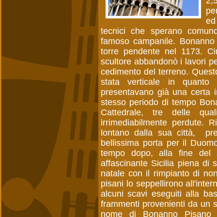
2,
pe
ed
tecnici che sperano comunqu
famoso campanile. Bonanno P
torre pendente nel 1173. Ci
scultore abbandonò i lavori pe
cedimento del terreno. Quest
stata verticale in quanto
presentavano già una certa in
stesso periodo di tempo Bona
Cattedrale, tre delle qu
irrimediabilmente perdute. 
lontano dalla sua città, pr
bellissima porta per il Duo
tempo dopo, alla fine del 
affascinante Sicilia piena di s
natale con il rimpianto di no
pisani lo seppellirono all'inte
alcuni scavi eseguiti alla ba
frammenti provenienti da un s
nome di Bonanno Pisano ed