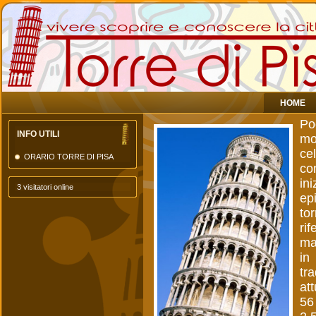
HOME
Po
INFO UTILI
mo
ce
ORARIO TORRE DI PISA
co
ini
3 visitatori online
ep
to
rif
ma
in
tr
att
56