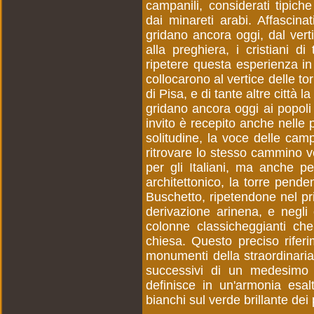
campanili, considerati tipiche
dai minareti arabi. Affascin
gridano ancora oggi, dal verti
alla preghiera, i cristiani d
ripetere questa esperienza in 
collocarono al vertice delle to
di Pisa, e di tante altre città
gridano ancora oggi ai popoli d
invito è recepito anche nelle p
solitudine, la voce delle cam
ritrovare lo stesso cammino v
per gli Italiani, ma anche per
architettonico, la torre pend
Buschetto, ripetendone nel pri
derivazione arinena, e negli o
colonne classicheggianti che 
chiesa. Questo preciso riferi
monumenti della straordinaria
successivi di un medesimo a
definisce in un'armonia esa
bianchi sul verde brillante dei 