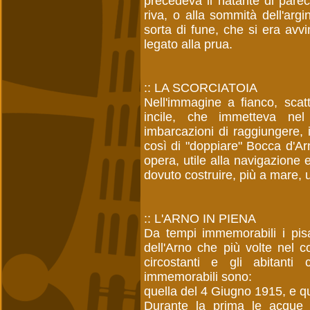
precedeva il natante di parec
riva, o alla sommità dell'argi
sorta di fune, che si era avv
legato alla prua.
:: LA SCORCIATOIA
Nell'immagine a fianco, scatt
incile, che immetteva nel
imbarcazioni di raggiungere, 
così di "doppiare" Bocca d'Ar
opera, utile alla navigazione 
dovuto costruire, più a mare, 
:: L'ARNO IN PIENA
Da tempi immemorabili i pis
dell'Arno che più volte nel 
circostanti e gli abitanti
immemorabili sono:
quella del 4 Giugno 1915, e q
Durante la prima le acque n