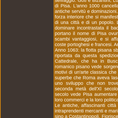
selvaggio. Goti e Bizantini, L
di Pisa. L'anno 1000 cancella l
antiche servitù e dominazioni
forza interiore che si manifes
di una città e di un popolo. 
dominare incontrastata il b
portano il nome di Pisa ovun
scambi vantaggiosi, e si affa
coste portoghesi e francesi. Ar
Anno 1063: la flotta pisana sb
riportata da questa spedizion
Cattedrale, che ha in Busch
romanico pisano vede sorgere 
motivi di un'arte classica ch
superbe che Roma aveva lascia
uno sviluppo che non trove
seconda metà dell'Xl secolo 
secolo vede Pisa aumentare l
loro commerci e la loro politica
Le antiche, affascinanti citt
intraprendenti mercanti e mar
sino a Costantinopoli. Fiorisc