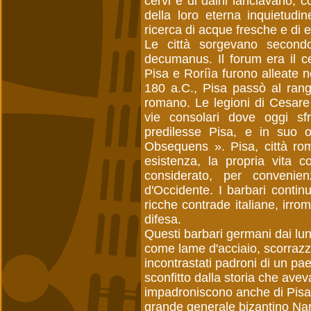
cervi e di daini lanciavano, c
della loro eterna inquietudi
ricerca di acque fresche e di 
Le città sorgevano secondo
decumanus. Il forum era il c
Pisa e Roríìa furono alleate ne
180 a.C., Pisa passò al rango
romano. Le legioni di Cesare
vie consolari dove oggi sfr
predilesse Pisa, e in suo o
Obsequens ». Pisa, città rom
esistenza, la propria vita 
considerato, per convenie
d'Occidente. I barbari conti
ricche contrade italiane, irrom
difesa.
Questi barbari germani dai lung
come lame d'acciaio, scorrazz
incontrastati padroni di un pae
sconfitto dalla storia che avev
impadroniscono anche di Pisa.
grande generale bizantino Nars