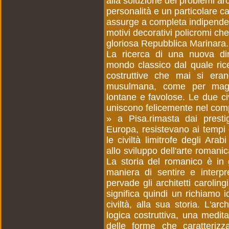
alla soluzione dei problemi ar
personalità e un particolare car
assurge a completa indipendenz
motivi decorativi policromi che
gloriosa Repubblica Marinara.
La ricerca di una nuova di
mondo classico dal quale ric
costruttive che mai si eran
musulmana, come per magia, 
lontane e favolose. Le due civ
uniscono felicemente nel comp
» a Pisa.rimasta dai presti
Europa, resistevano ai tempi 
le civiltà limitrofe degli Ara
allo sviluppo dell'arte romanica
La storia del romanico è in 
maniera di sentire e interpr
pervade gli architetti caroli
significa quindi un richiamo 
civiltà, alla sua storia. L'a
logica costruttiva, una medita
delle forme che caratterizz