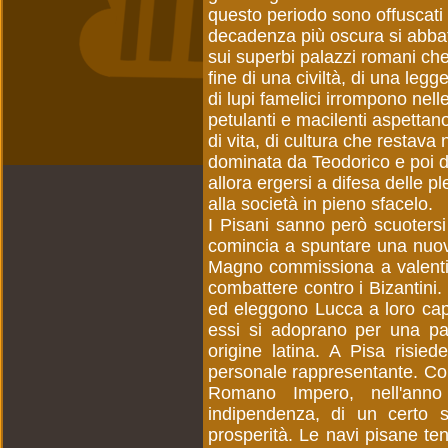
questo periodo sono offuscati d
decadenza più oscura si abbat
sui superbi palazzi romani ch
fine di una civiltà, di una legg
di lupi famelici irrompono nell
petulanti e macilenti aspetta
di vita, di cultura che restav
dominata da Teodorico e poi d
allora ergersi a difesa delle 
alla società in pieno sfacelo.
I Pisani sanno però scuotersi 
comincia a spuntare una nuova
Magno commissiona a valenti 
combattere contro i Bizantini.
ed eleggono Lucca a loro capi
essi si adoprano per una pac
origine latina. A Pisa risie
personale rappresentante. Con
Romano Impero, nell'ann
indipendenza, di un certo 
prosperità. Le navi pisane te