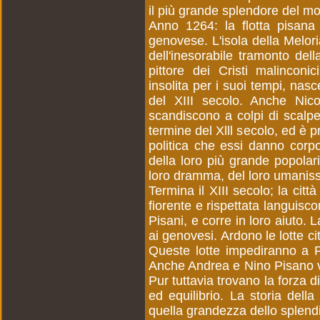
il più grande splendore del m
Anno 1264: la flotta pisana s
genovese. L'isola della Melor
dell'inesorabile tramonto del
pittore dei Cristi malincon
insolita per i suoi tempi, na
del XIII secolo. Anche Nic
scandiscono a colpi di scalpe
termine del Xlll secolo, ed è
politica che essi danno corpo
della loro più grande popolari
loro dramma, del loro umanis
Termina il XIII secolo; la citt
fiorente e rispettata languis
Pisani, e corre in loro aiuto.
ai genovesi. Ardono le lotte cit
Queste lotte impediranno a P
Anche Andrea e Nino Pisano viv
Pur tuttavia trovano la forza 
ed equilibrio. La storia dell
quella grandezza dello splend